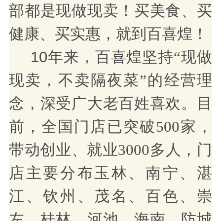
部都是现做现卖！买美食、买
健康、买实惠，就到百喜煌！
10年来，
现做
百喜煌坚持
“
现卖
，不卖隔夜菜
”的经营理
，
深受广大老百姓喜欢。
念
目
前，全国门店已突破
500家，
带动创业、就业3000多人，门
店主要分布玉林、南宁、湛
江、钦州、茂名、百色、崇
左、桂林、河池、海南、防城