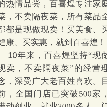
的热情品尝，百喜煌专注家
菜，不卖隔夜菜，所有菜品
部都是现做现卖！买美食、
健康、买实惠，就到百喜煌！
10年来，
现
百喜煌坚持
“
现卖
，不卖隔夜菜
”的经营
，
深受广大老百姓喜欢。
念
前，全国门店已突破
500家
带动创业、就业3000多人，