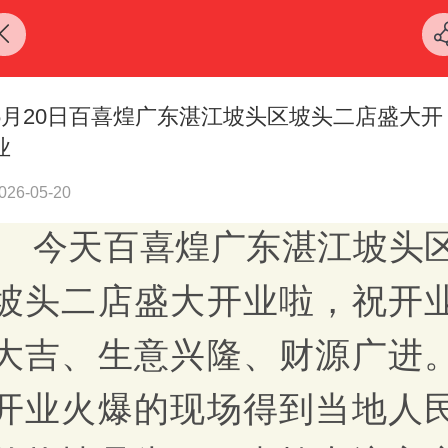
5月20日百喜煌广东湛江坡头区坡头二店盛大开
业
026-05-20
今天
百喜煌广东湛江坡头
坡头二店
盛大开业啦，祝开
大吉、生意兴隆、财源广进
开业火爆的现场得到
当地
人